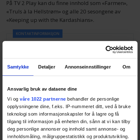
På TV 2 Play kan du finne innhold som «Farmen»,
«Truls à la Hellstrøm» og alle 20 sesongene av
«Keeping up with the Kardashians».
KONTAKTINFORMASJON
Organisasjonsnummer:
962 925 634
Adresse:
Lars Hilles Gate 30, 5008 Bergen
Nettside:
https://play.tv2.no/
Samtykke
Detaljer
Annonseinnstillinger
Om
Er du allerede kunde hos TV 2 Play?
Kontakt
kundeservice
.
Ansvarlig bruk av dataene dine
Vi og
våre 1022 partnerne
behandler de personlige
opplysningene dine, f.eks. IP-nummeret ditt, ved å bruke
teknologi som informasjonskapsler for å lagre og få
tilgang til informasjon på enheten din, sånn at vi kan tilby
deg personlige annonser og innhold samt annonse- og
innholdsmåling, målgruppestatistikk og produktutvikling.