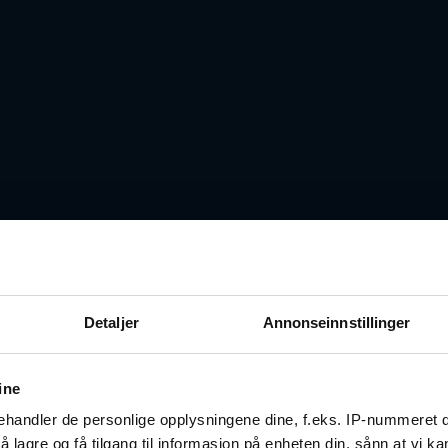
Detaljer
Annonseinnstillinger
ine
handler de personlige opplysningene dine, f.eks. IP-nummeret di
 lagre og få tilgang til informasjon på enheten din, sånn at vi ka