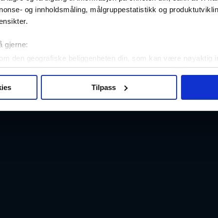
nonse- og innholdsmåling, målgruppestatistikk og produktutvikl
ensikter.
å gjerne:
om den geografiske beliggenheten din, som kan være nøyaktig in
in ved å aktivt skanne den for bestemte karakteristikker (fingera
om hvordan dine personlige data behandles og hvordan du kan v
ies
Tilpass
 trekke tilbake ditt samtykke fra erklæringen om informasjonskap
 for å gi innhold og annonser et personlig preg, for å levere sos
deler dessuten informasjon om hvordan du bruker nettstedet vårt,
og analysearbeid, som kan kombinere den med annen informasjon d
 inn gjennom din bruk av tjenestene deres.