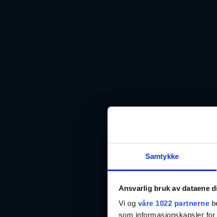
Samtykke
Ansvarlig bruk av dataene d
Vi og
våre 1022 partnerne
be
som informasjonskapsler for å