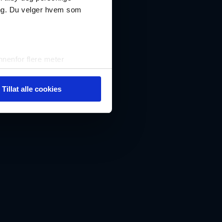
ing. Du velger hvem som
nenfor flere meter
vtrykk)
elge hvordan de skal brukes.
Tillat alle cookies
sler.
iale mediefunksjoner og for å
 med partnerne våre innen
u har gjort tilgjengelig for