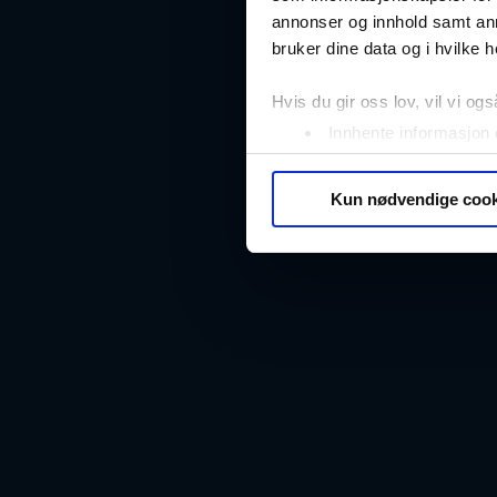
annonser og innhold samt an
bruker dine data og i hvilke h
Hvis du gir oss lov, vil vi ogs
Innhente informasjon 
Identifisere enheten d
Under
mer info
kan du lese 
Kun nødvendige cook
Du kan hele tiden endre eller
Vi bruker informasjonskapsler
analysere trafikken vår. Vi 
sosiale medier, annonsering 
dem, eller som de har samlet