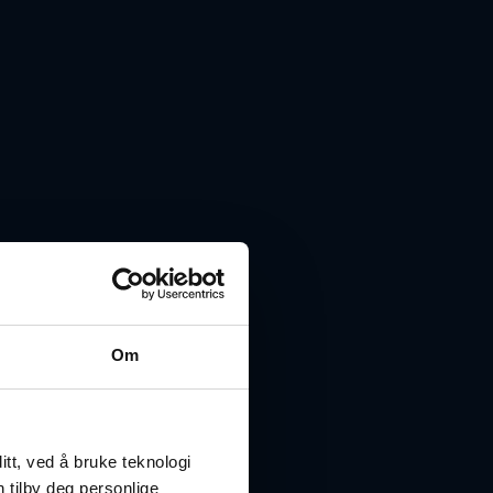
Om
tt, ved å bruke teknologi
n tilby deg personlige