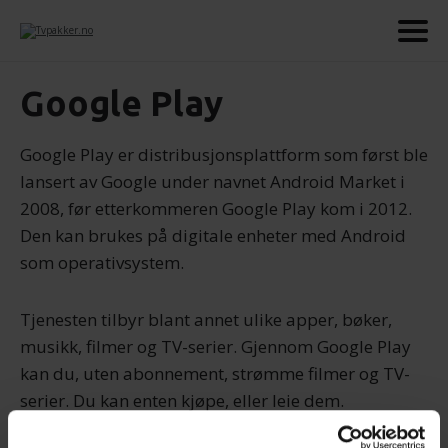
Google Play
Google Play er distribusjonsplattform som først ble
lansert av Google under navnet Android Market i
2008, før etterkommeren Google Play kom i 2012.
Den kan brukes på digitale enheter med Android
som operativsystem.
Tjenesten tilbyr blant annet ulike apper, bøker,
musikk, filmer og TV-serier. Gjennom Google Play
kan du, uten abonnement, strømme filmer og TV-
serier. Du kan enten kjøpe, eller leie dem.