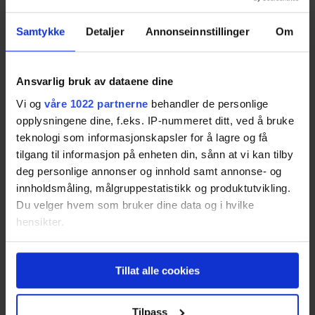
Samtykke
Detaljer
Annonseinnstillinger
Om
Ansvarlig bruk av dataene dine
Vi og
våre 1022 partnerne
behandler de personlige
Tjenester
opplysningene dine, f.eks. IP-nummeret ditt, ved å bruke
teknologi som informasjonskapsler for å lagre og få
TV-pakke hjemme eller på hytta
tilgang til informasjon på enheten din, sånn at vi kan tilby
TV-pakke til borettslaget
deg personlige annonser og innhold samt annonse- og
innholdsmåling, målgruppestatistikk og produktutvikling.
Artikler
Du velger hvem som bruker dine data og i hvilke
hensikter.
Fotball på TV? Slik får du sett alt
Slik får du TV på hytta
Hvis du gir oss lov, vil vi også gjerne:
Tillat alle cookies
Hva skiller de ulike kanalpakkene?
Innhente informasjon om den geografiske
beliggenheten din, som kan være nøyaktig innenfor
Slik finner du frem i dekoder-jungelen
flere meter
Tilpass